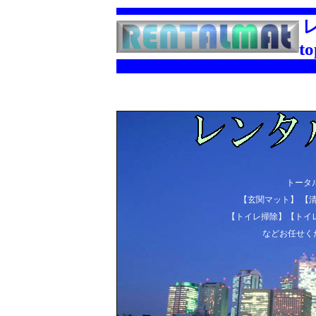
to
トータ
【玄関マット】 【
【トイレ掃除】【トイレ
などお任せく