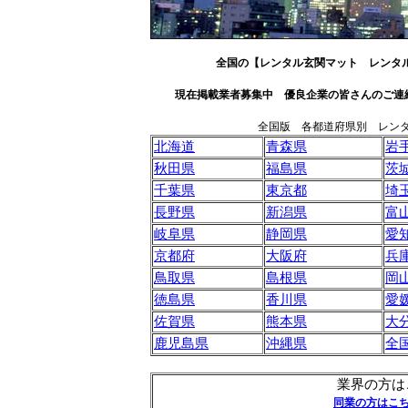
全国の【レンタル玄関マット レンタ
現在掲載業者募集中 優良企業の皆さんのご連絡も
全国版 各都道府県別 レン
北海道
青森県
岩
秋田県
福島県
茨
千葉県
東京都
埼
長野県
新潟県
富
岐阜県
静岡県
愛
京都府
大阪府
兵
鳥取県
島根県
岡
徳島県
香川県
愛
佐賀県
熊本県
大
鹿児島県
沖縄県
全
業界の方は
同業の方はこ